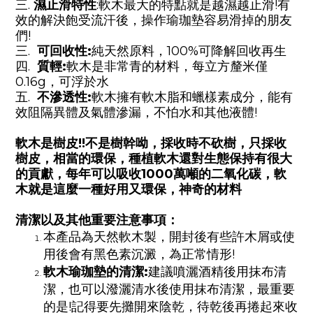
三.
濕止滑特性
:軟木最大的特點就是越濕越止滑!有
效的解決飽受流汗後，操作瑜珈墊容易滑掉的朋友
們!
三.
可回收性
:
純天然原料，100%可降解回收再生
四.
質輕
:
軟木是非常青的材料，每立方釐米僅
0.16g，可浮於水
五.
不滲透性
:
軟木擁有軟木脂和蠟樣素成分，能有
效阻隔異體及氣體滲漏，不怕水和其他液體!
軟木是樹皮
!!
不是樹幹呦，採收時不砍樹，只採收
樹皮，相當的環保，種植軟木還對生態保持有很大
的貢獻，每年可以吸收
1000
萬噸的二氧化碳，軟
木就是這麼一種好用又環保，神奇的材料
清潔以及其他重要注意事項：
本產品為天然軟木製，開封後有些許木屑或使
用後會有黑色素沉澱，為正常情形!
軟木瑜珈墊的清潔
:
建議噴灑酒精後用抹布清
潔，也可以潑灑清水後使用抹布清潔，最重要
的是!記得要先攤開來陰乾，待乾後再捲起來收