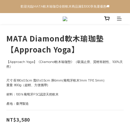
歡迎光臨MATA軟木瑜珈😊全館軟木商品滿$3000享免運優惠🚚
MATA Diamond軟木瑜珈墊
【Approach Yoga】
【Approach Yoga】《Diamond軟木瑜珈墊》（吸濕止滑、質輕有韌性、100%天
然）
尺寸:長180±0.5cm 寬61±0.5cm 厚6mm(葡萄牙軟木1mm TPE 5mm)
重量: 800g（超輕、方便攜帶)
材料：100％葡萄牙FSC認證天然軟木
產地：臺灣製造
NT$3,580