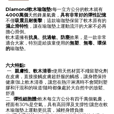
Diamond軟木瑜珈墊:
每一立方公分的軟木就有
4000
萬個
天然鋒巢氣囊，
具有非常好的彈性記憶
不僅
吸震且耐衝擊
；這款瑜珈墊保留了軟木原有的
濕止滑特性
，讓在瑜珈墊上運動流汗的大家不必再
擔心滑倒。
軟木還擁有
抗臭、抗過敏、防塵
效果，是一款非常
適合大家，特別是給孩童使用的
無塑
、
無毒、環保
的
瑜珈墊。
六大特點
:
一.
親膚性、軟木清香
:
使用天然材質不殘留塑化劑
在皮膚，直接接觸皮膚超舒服的觸感，讓身體保持
健康!加上軟木清香，讓您在熱汗淋漓時不會聞到塑
膠和汗混和的味道!隨時都像處於大自然中的放鬆、
舒適
二.
彈性細胞體
:
軟木每立方公分有四千萬個氣囊，
裡面有30%是空氣，具有高回彈及支撐性!讓您在軟
木瑜珈墊上運動更抗震，減輕身體負擔