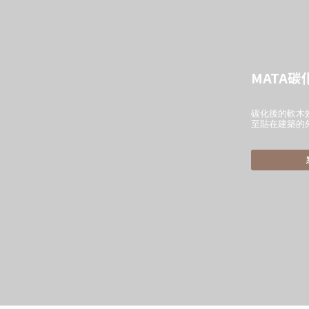
MATA碳
碳化後的軟木
至貼在建築的