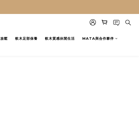
膜放鬆
軟木足部保養
軟木質感休閒生活
MATA與合作夥伴