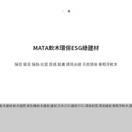
MATA軟木環保ESG綠建材
隔音 吸音 隔熱 抗震 質感 親膚 環境永續 天然環保 葡萄牙軟木