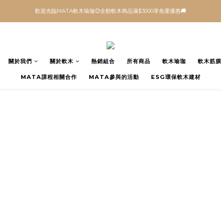
歡迎光臨MATA軟木瑜珈😊全館軟木商品滿$3000享免運優惠🚚
關於我們
關於軟木
熱銷組合
所有商品
軟木瑜珈
軟木筋
MATA課程相關合作
MATA參與的活動
ESG環保軟木建材