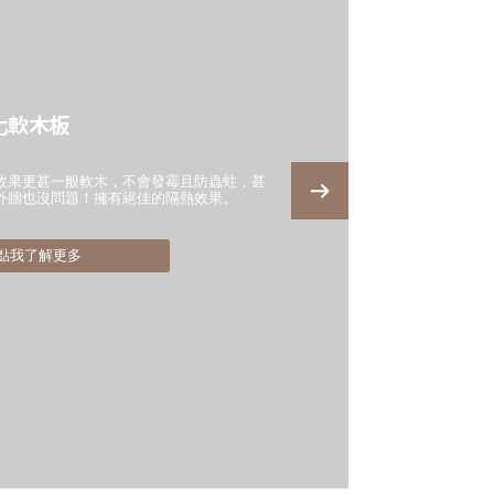
化軟木板
效果更甚一般軟木，不會發霉且防蟲蛀，甚
外牆也沒問題！擁有絕佳的隔熱效果。
點我了解更多