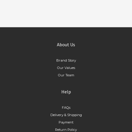
About Us
Brand Story
Our Values
Our Team
Help
FAQs
Delivery & Shipping
Payment
Return Policy