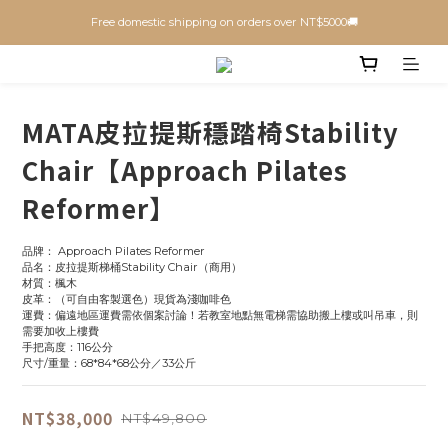
Free domestic shipping on orders over NT$5000🚚
MATA皮拉提斯穩踏椅Stability
Chair【Approach Pilates
Reformer】
品牌： Approach Pilates Reformer
品名：皮拉提斯梯桶Stability Chair（商用）
材質：楓木
皮革：（可自由客製選色）現貨為淺咖啡色
運費：偏遠地區運費需依個案討論！若教室地點無電梯需協助搬上樓或叫吊車，則
需要加收上樓費
手把高度：116公分
尺寸/重量：68*84*68公分／33公斤
NT$38,000
NT$49,800