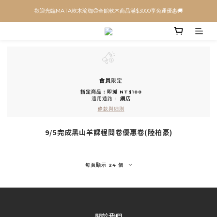
歡迎光臨MATA軟木瑜珈😊全館軟木商品滿$3000享免運優惠🚚
會員
限定
指定商品：即減 NT$100
適用通路：
網店
條款與細則
9/5完成黑山羊課程問卷優惠卷(陸柏豪)
每頁顯示 24 個
關於我們